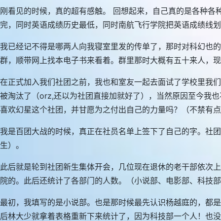
刚看见的时候，真的超有感触。 回想起来，自己真的是各种各
完，同时英语成绩历史最低，同时南航飞行学院把英语成绩线
我已经记不得是哪两人向我寝室里发的传单了，那时对科幻也的
群，顺带网上找本电子书来看着。群里那时大概有五十来人，现
在正式加入我们社团之前，我也和室友一起去面试了学校里我们
被淘汰了（orz,还以为社团直接加就好了），当然原因至今
喜欢幻星这个社团，并甘愿为之付出自己的力量吗？（不禁有点
我是百团大战的时候，真正在社员名单上签下了自己的字。社
生）。
此后就是轮到社团新生集体开会，几位现在退休的老干部依次上
院的。此后还统计了各部门的人数。（小说部、电影部、科技部
最初，我填写的是小说部。也是那时候最先认识杨越庭的，都是
后林大少就拿着表格重新下来统计了，因为科技部一个人！也没有