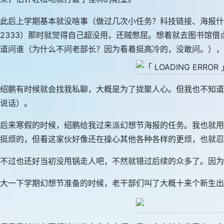
此后上学期基本就没啥事（做过几次小任务？科技链接、海报什
2333）那时就觉得自己超没用，还贼憋屈。想着就去图书馆借
道问谁（为什么不问老部长？因为看着挺高冷的，没敢问。），
绍鹏有时候就会找我私聊，大概是为了拢聚人心。但我也不知道
说话）。
后来寒假的时候，绍鹏给我过来派幻想节海报的任务。我也就用
挺烦的，但看这家伙好像还在操心其他各种各样的更烦，也就忍
不过也还好当初没甩锅走人吧，不然就错过后续的众多了。因为
大一下学期幻想节准备的时候，老干部们叫了大概十来个新生出