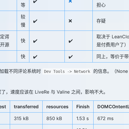
✔️
❌
等
担心
较
✔️
❌
存疑
慢
定谔
取决于 LeanC
快
✔️
✔️
开源
是付费用户了）
快
✔️
✔️
同上，等价于带后端
面加载不同评论系统时
的信息。（None
Dev Tools -> Network
配置了，速度应该在 LiveRe 与 Valine 之间，影响不大。
est
transferred
resources
Finish
DOMCOntent
315 kB
850 kB
1.53 s
672 ms