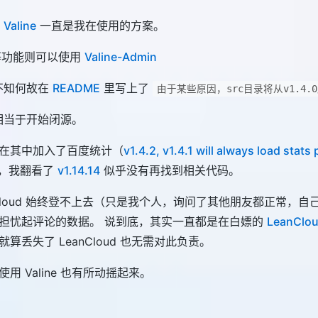
，
Valine
一直是我在使用的方案。
等功能则可以使用
Valine-Admin
e 不知何故在
README
里写上了
由于某些原因，src目录将从v1.4.
e 相当于开始闭源。
在其中加入了百度统计（
v1.4.2, v1.4.1 will always load stats
，我翻看了
v1.14.14
似乎没有再找到相关代码。
nCloud 始终登不上去（只是我个人，询问了其他朋友都正常，
担忧起评论的数据。 说到底，其实一直都是在白嫖的
LeanClo
算丢失了 LeanCloud 也无需对此负责。
用 Valine 也有所动摇起来。