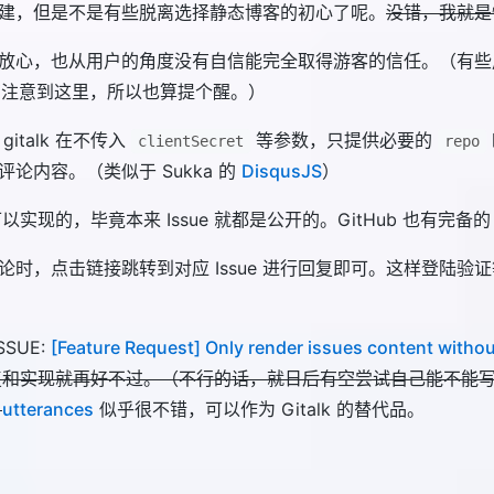
建，但是不是有些脱离选择静态博客的初心了呢。
没错，我就是
放心，也从用户的角度没有自信能完全取得游客的信任。（有些用户
没有注意到这里，所以也算提个醒。）
italk 在不传入
等参数，只提供必要的
clientSecret
repo
e 评论内容。（类似于 Sukka 的
DisqusJS
）
实现的，毕竟本来 Issue 就都是公开的。GitHub 也有完备
时，点击链接跳转到对应 Issue 进行回复即可。这样登陆验证等全
SUE:
[Feature Request] Only render issues content withou
复和实现就再好不过。（不行的话，就日后有空尝试自己能不能
）
utterances
似乎很不错，可以作为 Gitalk 的替代品。