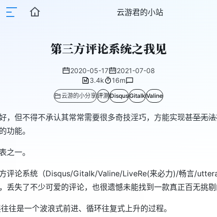
云游君的小站
第三方评论系统之我见
2020-05-17
2021-07-08
3.4k
16m
云游的小分享
评测
Disqus
Gitalk
Valine
好，但不得不承认其常常需要很多奇技淫巧，方能实现
甚至无法
的功能。
表之一。
统（Disqus/Gitalk/Valine/LiveRe(来必力)/畅言/uttera
，丢失了不少可爱的评论，也很遗憾未能找到一款真正百无挑剔
展往往是一个波浪式前进、循环往复式上升的过程。