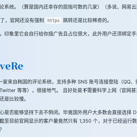
论系统。（算是国内还幸存的屈指可数的几家）（多说、网易云
 年了，官网还没有强制
跳转还是比较稀奇的。
https
，印象里它会自行给你插广告且占位很大，此外用户还须绑定手
veRe
一家来自韩国的评论系统，支持多种 SNS 账号连接登陆（QQ、微
不
witter 等等），很接地气。 且好处是
需要科学上网（官网甚
还是比较慢。
心是否能够坚持下去不倒闭。毕竟国外用户大多数会直接选择 Dis
截至目前官网显示的客户量竟然只有 1,350 个，对于已经运行
？