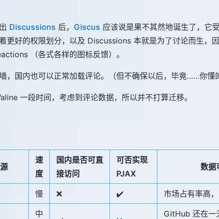
推出
Discussions
后，
Giscus
应该说是果不其然地诞生了，它
更好的权限划分，以及 Discussions 本就是为了讨论而生
actions （各式各样的图标反馈）。
墙，国内也可以正常加载评论。（但不确保以后，毕竟……你懂
aline 一段时间，考虑到评论数据，所以并不打算迁移。
速
国内是否可直
可否实现
源
数据
度
接访问
PJAX
慢
❌
✔️
市场占有率高，
中
GitHub 还