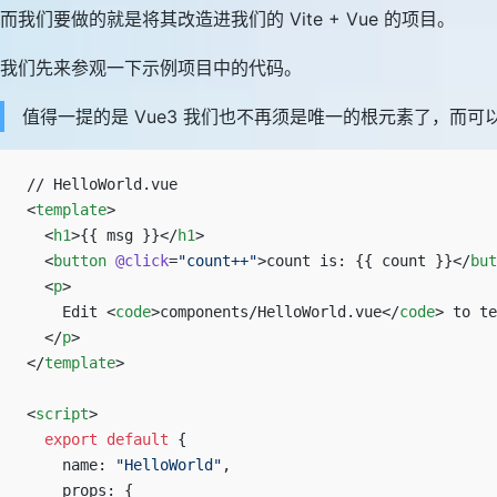
而我们要做的就是将其改造进我们的 Vite + Vue 的项目。
我们先来参观一下示例项目中的代码。
值得一提的是 Vue3 我们也不再须是唯一的根元素了，而
// HelloWorld.vue
<
template
>
  <
h1
>{{ msg }}</
h1
>
  <
button
 @click
=
"count++"
>count is: {{ count }}</
but
  <
p
>
    Edit <
code
>components/HelloWorld.vue</
code
> to te
  </
p
>
</
template
>
<
script
>
  export
 default
 {
    name: 
"HelloWorld"
,
    props: {