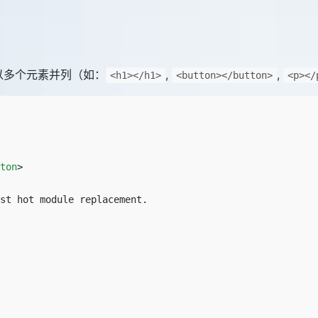
可以多个元素并列（如：
,
,
<h1></h1>
<button></button>
<p></
ton
>
st hot module replacement.